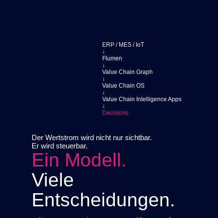
Maschinen,
Sensoren
und
direkte
Datenerfassung
ERP / MES / IoT
mit
↓
Flumen
Flumen
↓
Dots
Value Chain Graph
↓
Value Chain OS
MES
↓
Alternative
Value Chain Intelligence Apps
↓
zu
Decisions
klassischen
MES-
Systemen
Der Wertstrom wird nicht nur sichtbar.
Er wird steuerbar.
Ein Modell.
CO2
/
Viele
ESG
CO2,
Entscheidungen.
Lieferketten
und