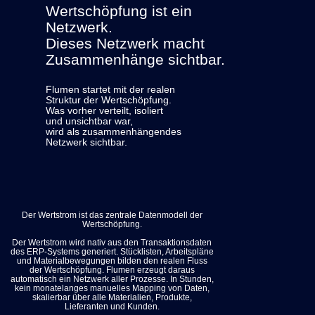
steuern
Wertschöpfung ist ein
Netzwerk.
Produktion
Dieses Netzwerk macht
Abläufe
Zusammenhänge sichtbar.
im
Shopfloor
transparent
Flumen startet mit der realen
Struktur der Wertschöpfung.
machen
Was vorher verteilt, isoliert
und
und unsichtbar war,
verbessern
wird als zusammenhängendes
Netzwerk sichtbar.
Planer
Material,
Termine
und
Prioritäten
Der Wertstrom ist das zentrale Datenmodell der
Wertschöpfung.
entlang
des
Der Wertstrom wird nativ aus den Transaktionsdaten
des ERP-Systems generiert. Stücklisten, Arbeitspläne
Wertstroms
und Materialbewegungen bilden den realen Fluss
steuern.
der Wertschöpfung. Flumen erzeugt daraus
automatisch ein Netzwerk aller Prozesse. In Stunden,
kein monatelanges manuelles Mapping von Daten,
Supply
skalierbar über alle Materialien, Produkte,
Lieferanten und Kunden.