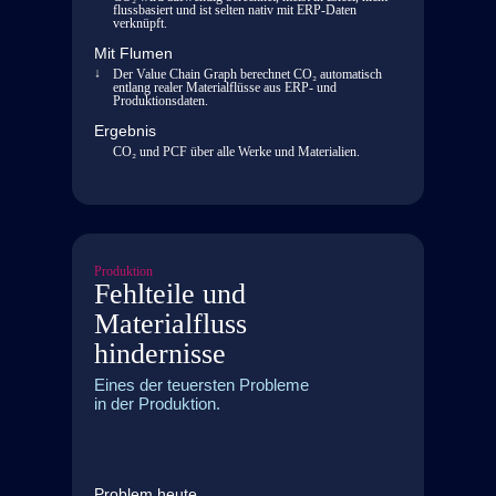
Process
flussbasiert und ist selten nativ mit ERP-Daten
verknüpft.
Optimization
Mit Flumen
Twin
Der Value Chain Graph berechnet CO₂ automatisch
Prozesse
entlang realer Materialflüsse aus ERP- und
Produktionsdaten.
simulieren,
analysieren
Ergebnis
und
CO₂ und PCF über alle Werke und Materialien.
kontinuierlich
verbessern.
Produktion
Fehlteile und
Materialfluss
hindernisse
Eines der teuersten Probleme
in der Produktion.
Problem heute