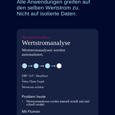
Alle Anwendungen greifen auf
Compliance
im
den selben Wertstrom zu.
Wertstrom
Nicht auf isolierte Daten.
transparent
machen
Steuerung
Operational Excellence
&
Wertstromanalyse
Verbesserung
Wertstromanalysen werden
Shopfloor
automatisiert.
Alle
sehen
das
gleiche
ERP / IoT / Shopfloor
↓
Bild.
Value Chain Graph
Alle
↓
Wertstrom sichtbar
arbeiten
am
Problem heute
Richtigen.
Wertstromanalysen werden manuell erstellt und sind
Alle
schnell veraltet.
verbessern
Mit Flumen
den