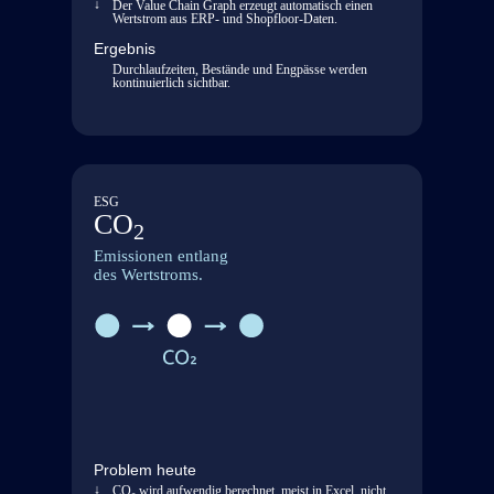
Der Value Chain Graph erzeugt automatisch einen
Wertstrom.
Wertstrom aus ERP- und Shopfloor-Daten.
Ergebnis
Operational
Durchlaufzeiten, Bestände und Engpässe werden
Excellenz
kontinuierlich sichtbar.
Performance
im
Wertstrom
messbar
machen
ESG
CO
2
End-
Emissionen entlang
to-
des Wertstroms.
End
Wertstrom
Transparenz
vom
Lieferant
bis
zur
Lieferung
Problem heute
CO₂ wird aufwendig berechnet, meist in Excel, nicht