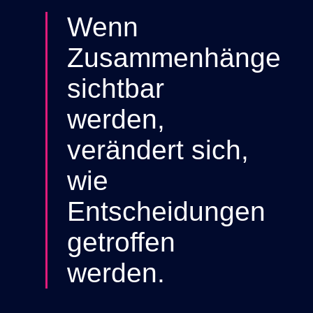
und
steuern
Wenn
Systeme
Zusammenhänge
&
Daten
sichtbar
Daten
werden,
nutzen,
um
den
verändert sich,
Wertstrom
direkt
wie
zu
steuern
Entscheidungen
nach
getroffen
Bereichen
werden.
Produktion
&
IIoT