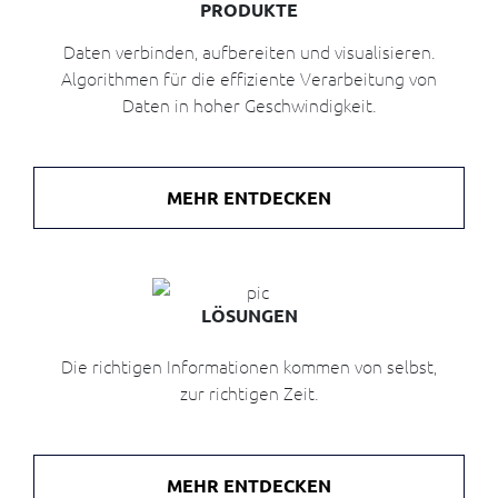
und
PRODUKTE
steuern
Daten verbinden, aufbereiten und visualisieren.
Systeme
Algorithmen für die effiziente Verarbeitung von
&
Daten in hoher Geschwindigkeit.
Daten
Daten
nutzen,
MEHR ENTDECKEN
um
den
Wertstrom
direkt
zu
steuern
LÖSUNGEN
nach
Die richtigen Informationen kommen von selbst,
Bereichen
zur richtigen Zeit.
Produktion
&
IIoT
MEHR ENTDECKEN