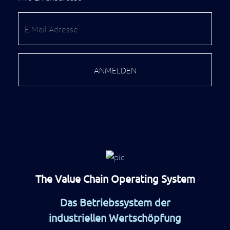
Process
Optimization
Twin
Prozesse
simulieren,
analysieren
ANMELDEN
und
kontinuierlich
verbessern.
The Value Chain Operating System
Das Betriebssystem der
industriellen Wertschöpfung