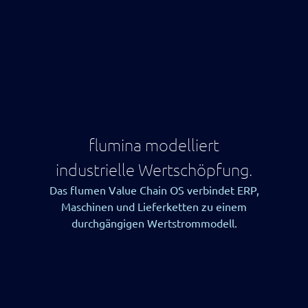
Compliance
im
Wertstrom
transparent
machen
Steuerung
&
Verbesserung
flumina modelliert
Shopfloor
Alle
industrielle Wertschöpfung.
sehen
das
Das flumen Value Chain OS verbindet ERP,
gleiche
Maschinen und Lieferketten zu einem
Bild.
durchgängigen Wertstrommodell.
Alle
arbeiten
am
Richtigen.
Alle
verbessern
den