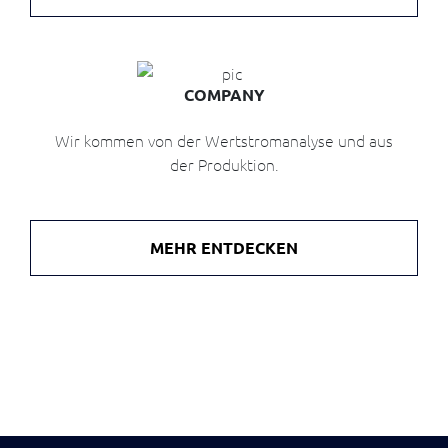
Maschinen,
Sensoren
und
direkte
Datenerfassung
COMPANY
mit
Flumen
Wir kommen von der Wertstromanalyse und aus
Dots
der Produktion.
MES
Alternative
zu
klassischen
MEHR ENTDECKEN
MES-
Systemen
CO2
/
ESG
CO2,
Lieferketten
und