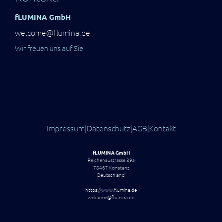
fLUMINA GmbH
welcome@flumina.de
Wir freuen uns auf Sie.
Impressum
|
Datenschutz
|
AGB
|
Kontakt
fLUMINA GmbH
Reichenaustrasse 39a
78467 Konstanz
Deutschland
https://www.flumina.de
welcome@flumina.de