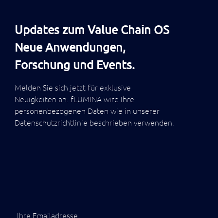
Wertstrom.
Operational
Updates zum Value Chain OS
Excellenz
Neue Anwendungen,
Performance
im
Forschung und Events.
Wertstrom
messbar
machen
Melden Sie sich jetzt für exklusive
Neuigkeiten an. fLUMINA wird Ihre
End-
personenbezogenen Daten wie in unserer
to-
Datenschutzrichtlinie beschrieben verwenden.
End
Wertstrom
Transparenz
vom
Lieferant
bis
zur
Lieferung
Ihre Emailadresse