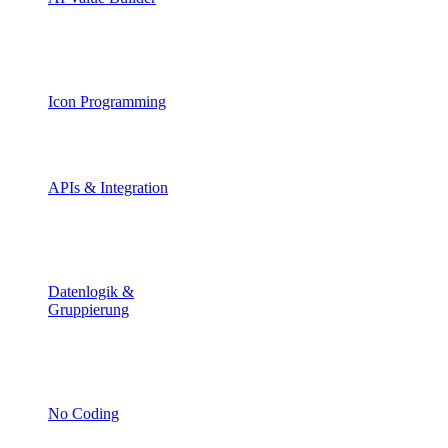
Eigene Wertstromlogik und
Anwendungen intelligent
erzeugen.
Icon Programming
Visuelle Logik- und
Prozesssteuerung
APIs & Integration
ERP, MES, Sensorik und
externe Systeme flexibel
verbinden.
Datenlogik &
Gruppierung
Wertströme flexibel
strukturieren und intelligent
organisieren.
No Coding
Eigene Regeln, Ansichten und