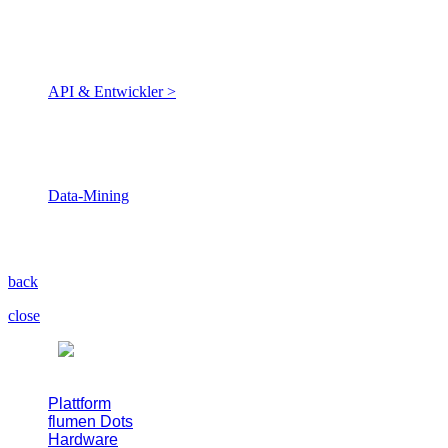
Value Builder, APIs und
intelligente Konfiguration des
Wertstroms.
API & Entwickler >
Du bekommst ein fertiges,
verknüpftes Daten- und
Wertstromsystem.
Data-Mining
Strukturierte Datenmodelle
für Industrial Intelligence.
back
close
Plattform
flumen Dots
Hardware