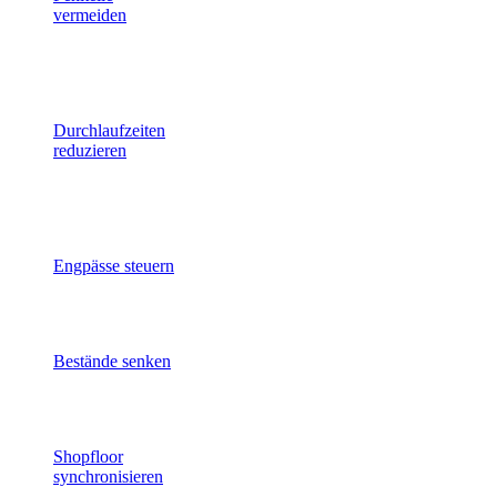
vermeiden
Materialengpässe früh erkennen
und Produktionsstillstände
verhindern.
Durchlaufzeiten
reduzieren
Wartezeiten, Umläufe und
Verzögerungen im Wertstrom
sichtbar machen.
Engpässe steuern
Kritische Prozesse identifizieren
und den Flow stabilisieren.
Bestände senken
Unbedientes Kapital reduzieren
und Materialflüsse verbessern.
Shopfloor
synchronisieren