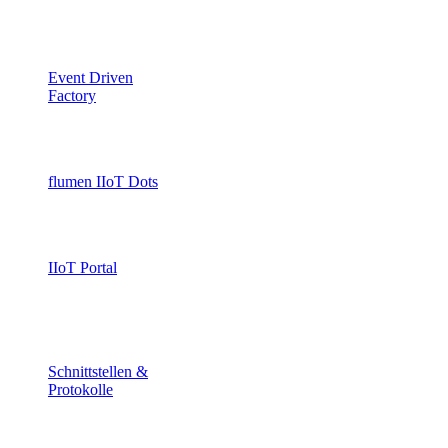
Event Infrastructure für den
Shopfloor.
Event Driven
Factory
Maschinen erzeugen Events.
ERP liefert den Kontext
flumen IIoT Dots
Das universelle
Produktionsinterface.
IIoT Portal
Transparenz über Maschinen,
Zustände und Prozesse in
Echtzeit.
Schnittstellen &
Protokolle
MQTT, OPC UA, Modbus, RFID,
ERP und Sensorik integrieren.