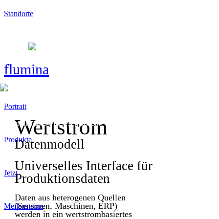
Standorte
Standorte
flumina
Overview
Portrait
Wertstrom
Über uns und was wir machen.
Produkte
Datenmodell
Was wir bieten.
Universelles Interface für
Jetzt
Produktionsdaten
Wo stehen wir heute?
Daten aus heterogenen Quellen
(Sensoren, Maschinen, ERP)
Meilensteine
werden in ein wertstrombasiertes