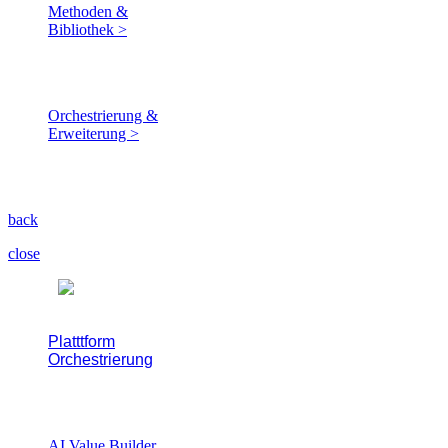
Methoden &
Bibliothek >
Lean, Data Science & Industrial
Intelligence
Orchestrierung &
Erweiterung >
Wertströme konfigurieren,
automatisieren und erweitern.
back
close
Platttform
Orchestrierung
Wertströme konfigurieren,
automatisieren und erweitern.
AI Value Builder