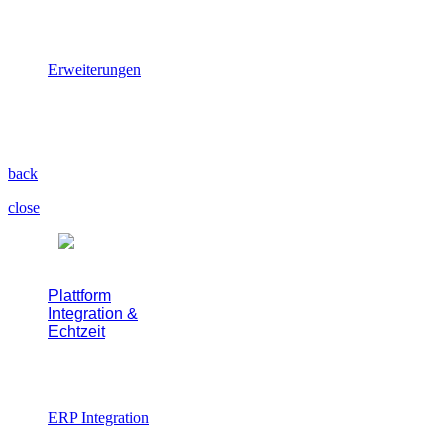
Abläufe ohne
Programmierung erstellen.
Erweiterungen
Eigene Apps, Workflows und
Intelligence-Schichten
ergänzen.
back
close
Plattform
Integration &
Echtzeit
Ohne Integrationsprojekte
starten
ERP Integration