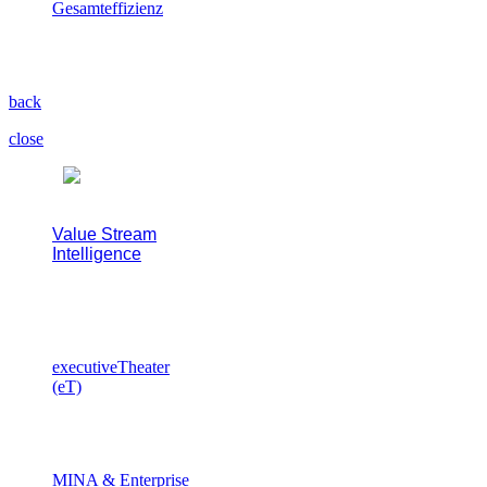
Gesamteffizienz
Das große Ganze sehen und
Gesamteffizienz steigern.
back
close
Value Stream
Intelligence
Intelligente Assistenz- und
Entscheidungssysteme für den
Wertstrom.
executiveTheater
(eT)
Die Kommandozentrale für
den gesamten Wertstrom.
MINA & Enterprise