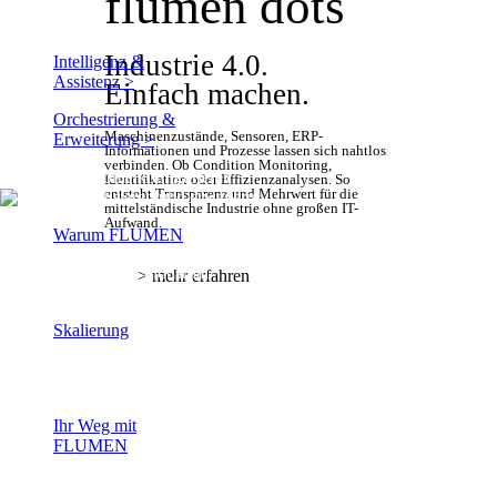
flumen dots
...
Industrie 4.0.
Intelligenz &
Assistenz >
Einfach machen.
Orchestrierung &
Maschinenzustände, Sensoren, ERP-
Erweiterung >
Informationen und Prozesse lassen sich nahtlos
verbinden. Ob Condition Monitoring,
Wertströme konfigurieren,
Identifikation oder Effizienzanalysen. So
entsteht Transparenz und Mehrwert für die
automatisieren und erweitern.
mittelständische Industrie ohne großen IT-
Aufwand.
Warum FLUMEN
Engineering Industrial
> mehr erfahren
Prosperity.
Skalierung
Wie FLUMEN mit Ihrer
Wertschöpfung wächst.
Ihr Weg mit
FLUMEN
Vom ERP zum Betriebssystem