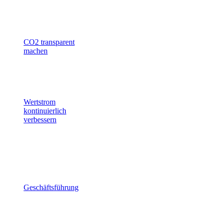
Alle arbeiten mit denselben
Echtzeitinformationen im
Wertstrom.
CO2 transparent
machen
Emissionen entlang des
Wertstroms sichtbar und
steuerbar machen.
Wertstrom
kontinuierlich
verbessern
Verbesserungspotenziale
datenbasiert erkennen und
umsetzen.
nach Rollen
Geschäftsführung
Den gesamten Wertstrom
verstehen und steuern