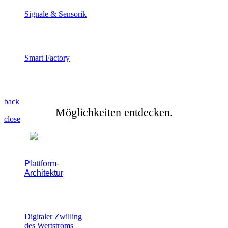
Signale & Sensorik
Physikalische, elektrische und
chemische Signale erfassen.
Smart Factory
Vom Maschinenpark zum
Echtzeit-Wertstrom.
back
Möglichkeiten entdecken.
close
Success
Plattform-
Architektur
Stories
.
Direkt auf bestehenden
ERP-Daten arbeiten
Digitaler Zwilling
des Wertstroms