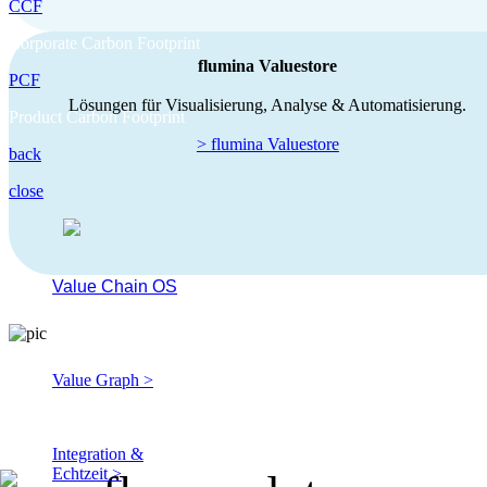
CCF
Corporate Carbon Footprint
flumina Valuestore
PCF
Lösungen für Visualisierung, Analyse & Automatisierung.
Product Carbon Footprint
> flumina Valuestore
back
close
Value Chain OS
Die Event-Driven-Factory für
industrielle Wertschöpfung.
Value Graph >
Datenmodelle
Integration &
Echtzeit >