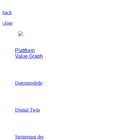
Ihrer Wertschöpfung.
back
close
Plattform
Value Graph
Die Event-Driven-Factory für
industrielle Wertschöpfung.
Datenmodelle
Der digitale Zwilling
industrieller Wertströme
Digital Twin
Wertschöpfung als
operatives Echtzeitmodell
Steigerung der