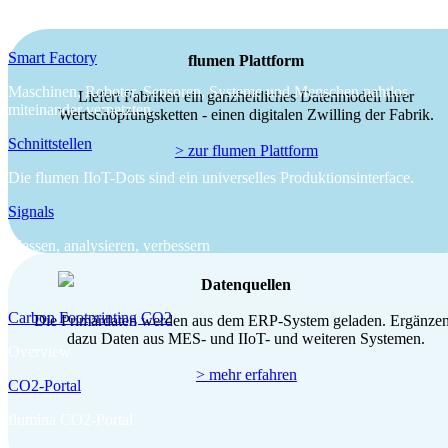
Universelles Interface für Produktionsdaten
Smart Factory
flumen Plattform
Maschinen, Roboter, Sensoren, Systeme und Menschen nahtlos
Liefert Fabriken ein ganzheitliches Datenmodell ihrer
miteinander vernetzten.
Wertschöpfungsketten - einen digitalen Zwilling der Fabrik.
Schnittstellen
> zur flumen Plattform
Die flumen IIoT-Dots sind ein universelles Produktionsinterface.
Signals
Messen, analysieren, verbessern
Datenquellen
Carbon Footprinting CO2
Die Primärdaten werden aus dem ERP-System geladen. Ergänze
dazu Daten aus MES- und IIoT- und weiteren Systemen.
Overview
> mehr erfahren
CO2-Portal
flumina CO2-Portal