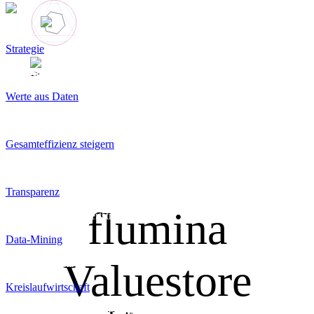
Strategie
Clicken Sie hier oder auf die Animation, um fluminas
Overview
Produktvideo abzuspielen.
Werte aus Daten
Generating value from data
Gesamteffizienz steigern
Mit Data-Analytics steigern
Transparenz
flumina
Datengetriebene Wertströme
Data-Mining
Valuestore
Access-to-Data
Kreislaufwirtschaft
Ressourcen und Energiemanagement