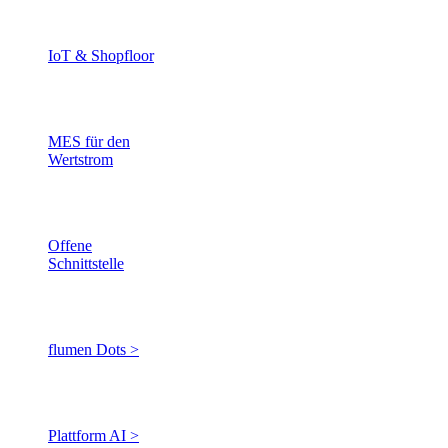
Direkt auf bestehenden ERP-
Daten arbeiten.
IoT & Shopfloor
Shopfloor-Daten ohne
Systembrüche nutzen.
MES für den
Wertstrom
Produktionssteuerung entlang
des Wertstroms
Offene
Schnittstelle
APIs für Integration &
Erweiterung
flumen Dots >
Shopfloor-Daten erfassen und
direkt Aktionen auslösen
Plattform AI >