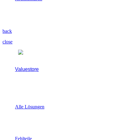
Wert entsteht durch
Transformation entlang des
Wertstroms.
back
close
Valuestore
Lösungen zur direkten
Steuerung des Wertstroms
Einstieg
Alle Lösungen
Alle Use Cases im Überblick
Wertstrom verbessern
Fehlteile