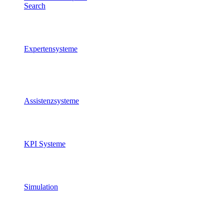
Search
Wissen, Suche &
Assistenzsysteme
Expertensysteme
Vortrainiertes Methoden- und
Domänenwissen direkt auf
ERP-Daten.
Assistenzsysteme
Unterstützung für Menschen &
Teams
KPI Systeme
Transparenz entlang des
Wertstroms
Simulation
Digitale Zwillinge &
Zukunftsszenarien