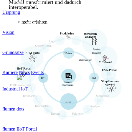
Modell transformiert und dadurch
Erfahrung und Erfolg
interoperabel.
Ursprung
> mehr erfahren
Woher wir kommen.
Vision
Produktion
Wertstrom
analysen
Lager
Wer werden wir sein?
Supply-Chain
flumina 
Grundsätze
SFM-Portal
Lösungen
Weitere
Datenquellen
Sei du selbst.
Co2-Portal
IIoT-Portal
ESG-Portal
Karriere
News
Events
IIoT
MES
Shopfloorman
flumen 
agement
Portfolioanalysen
Plattform
Industrial IoT
Dashboards
Simulation
Overview
ERP
Kennzahlen
Analyse
flumen dots
Fehlteile
Reports
Industrie 4.0. Einfach machen.
flumen IIoT Portal