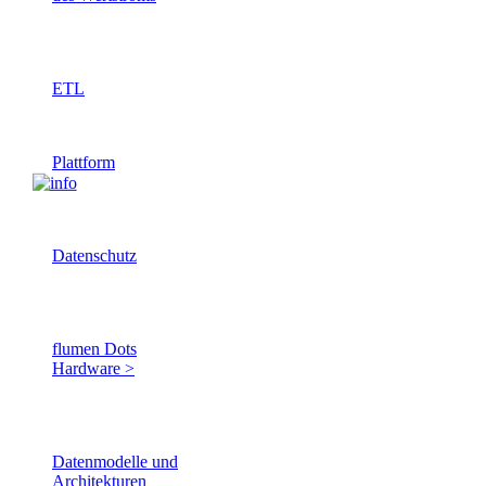
Direkt auf bestehenden ERP-
Erfolgsgeschichten zeigen, wie
Daten arbeiten.
Unternehmen und Organisationen mit
flumina ihre Herausforderungen
ETL
bewältigt und ihre Ziele erreicht haben.
Erfahren Sie, wie unsere Lösungen
Extract-Transform-Load
Effizienz steigern und neue Chancen
eröffnen. Tauchen Sie ein in
Plattform
inspirierende Kundenbeispiele.
Daten bleiben, wo sie sind -
Flumen verbindet sie
Datenschutz
Auch wenn Daten nur in Excel
oder Datenbanken existieren
flumen Dots
Hardware >
Shopfloor-Daten erfassen und
direkt Aktionen auslösen
Datenmodelle und
Architekturen